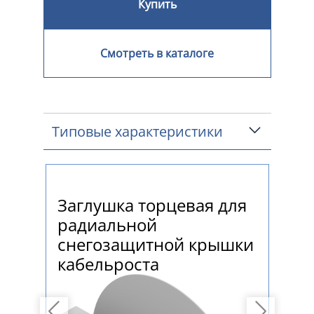
Купить
Смотреть в каталоге
Типовые характеристики
ля
Заглушка торцевая для
За
радиальной
дв
ки
снегозащитной крышки
сн
кабельроста
ка
Previous
Next