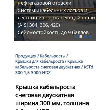
нефтегазовой отрасли
Про
 и
Системы кабельных лотков и
тра
стали
лестниц из нержавеющей стали
Шир
(AISI 304, 306, 420)
Изг
лов
Сейсмостойкость до 9 баллов
про
Продукция
/
Кабельросты
/
Крышки для кабельроста
/
Крышка
KSTd
кабельроста снеговая двускатная
/
300-1,5-3000-HDZ
Крышка кабельроста
снеговая двускатная
ширина 300 мм, толщина