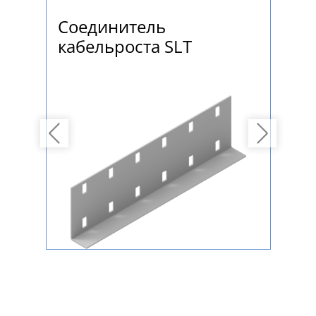
Соединитель
Со
кабельроста SLT
ка
ша
Previous
Next