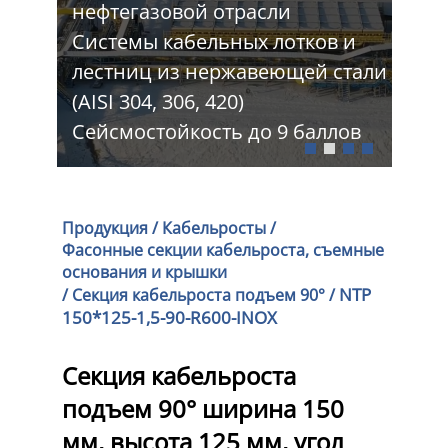
нефтегазовой отрасли
Про
 и
Системы кабельных лотков и
тра
стали
лестниц из нержавеющей стали
Шир
(AISI 304, 306, 420)
Изг
лов
Сейсмостойкость до 9 баллов
про
Продукция
/
Кабельросты
/
Фасонные секции кабельроста, съемные
основания и крышки
NTP
/
Секция кабельроста подъем 90°
/
150*125-1,5-90-R600-INOX
Секция кабельроста
подъем 90° ширина 150
мм, высота 125 мм, угол