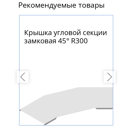
Рекомендуемые товары
Крышка угловой секции
Ло
замковая 45° R300
бо
Previous
Next