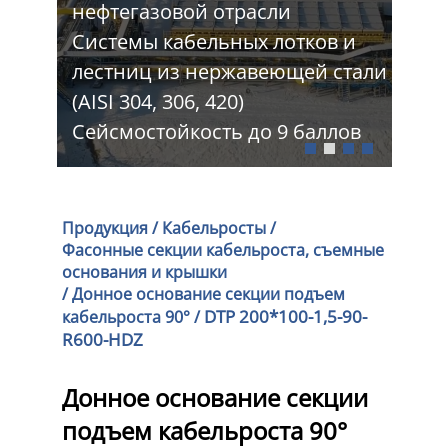
нефтегазовой отрасли
Про
 и
Системы кабельных лотков и
тра
стали
лестниц из нержавеющей стали
Шир
(AISI 304, 306, 420)
Изг
лов
Сейсмостойкость до 9 баллов
про
Продукция
/
Кабельросты
/
Фасонные секции кабельроста, съемные
основания и крышки
/
Донное основание секции подъем
DTP 200*100-1,5-90-
кабельроста 90°
/
R600-HDZ
Донное основание секции
подъем кабельроста 90°