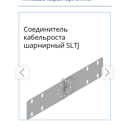
Соединитель
Со
кабельроста
ка
шарнирный SLTJ
Previous
Next