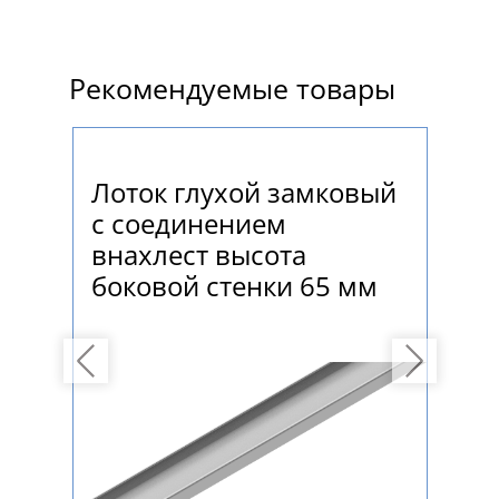
Рекомендуемые товары
Лоток глухой замковый
Ло
с соединением
пе
внахлест высота
за
боковой стенки 65 мм
вн
бо
Previous
Next