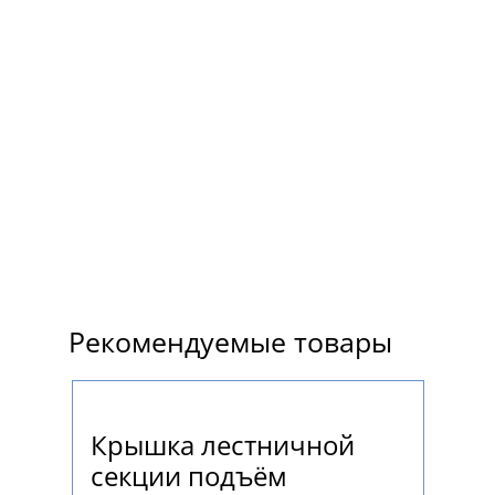
Рекомендуемые товары
Крышка лестничной
Ло
секции подъём
пе