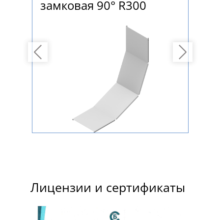
замковая 90° R300
вы
80
Previous
Next
Лицензии и сертификаты