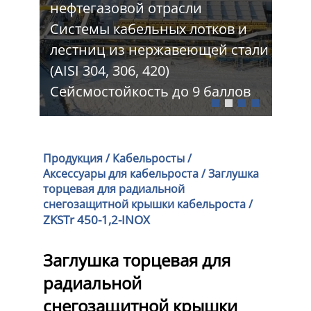
нефтегазовой отрасли
Про
 и
Системы кабельных лотков и
тра
стали
лестниц из нержавеющей стали
Шир
(AISI 304, 306, 420)
Изг
лов
Сейсмостойкость до 9 баллов
про
Продукция
/
Кабельросты
/
Аксессуары для кабельроста
/
Заглушка
торцевая для радиальной
снегозащитной крышки кабельроста
/
ZKSTr 450-1,2-INOX
Заглушка торцевая для
радиальной
снегозащитной крышки